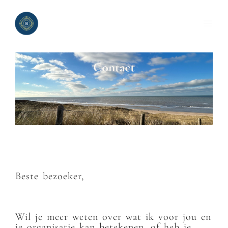
Ga
naar
de
inhoud
Beste bezoeker,
Wil je meer weten over wat ik voor jou en
je organisatie kan betekenen, of heb je