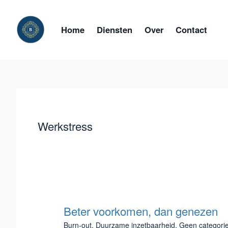
Ga
naar
de
Home
Diensten
Over
Contact
inhoud
Werkstress
Beter voorkomen, dan genezen
Beter
voorkomen,
Burn-out
,
Duurzame inzetbaarheid
,
Geen categori