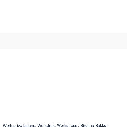
e
,
Werk-privé balans
,
Werkdruk
,
Werkstress
/
Birgitha Bakker